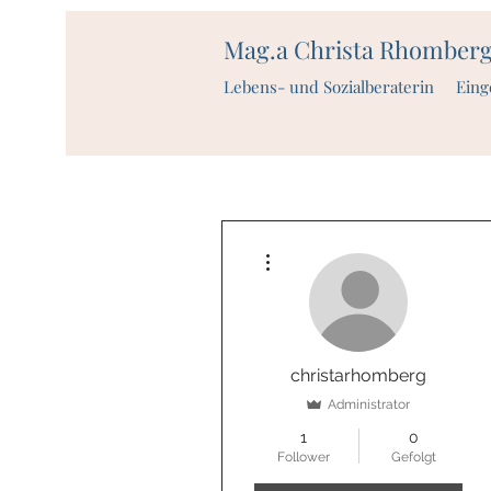
Mag.a Christa Rhomber
Lebens- und Sozialberaterin Eing
Weitere Optionen
christarhomberg
Administrator
1
0
Follower
Gefolgt