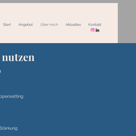
Start
Angebot
Über mich
Aktuelles
Kontakt
 nutzen
h
uppensetting
 Stärkung