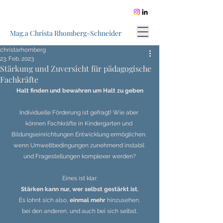
Mag.a Christa Rhomberg-Schneider
christarhomberg
23. Feb. 2023
Stärkung und Zuversicht für pädagogische
Fachkräfte
Halt finden und bewahren um Halt zu geben
Individuelle Förderung ist gefragt! Wie aber 
können Fachkräfte in Kindergarten und 
Bildungseinrichtungen Entwicklung ermöglichen, 
wenn Umweltbedingungen zunehmend instabil 
und Fragestellungen komplexer werden?
Eines ist klar:
Stärken kann nur, wer selbst gestärkt ist.
Es lohnt sich also, 
einmal mehr
 hinzusehen,
bei den anderen, und auch bei sich selbst.