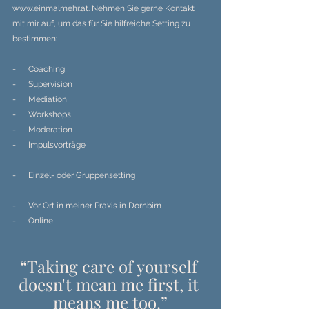
www.einmalmehr.at
. Nehmen Sie gerne Kontakt 
mit mir auf, um das für Sie hilfreiche Setting zu 
bestimmen:
-      Coaching
-      Supervision
-      Mediation
-      Workshops
-      Moderation
-      Impulsvorträge
-      Einzel- oder Gruppensetting
-      Vor Ort in meiner Praxis in Dornbirn
-      Online
“Taking care of yourself 
doesn't mean me first, it 
means me too.”