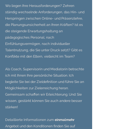
Wo liegen Ihre Herausforderungen? Zehren 
ständig wechselnde Anforderungen, das Hin- und 
Herspringen zwischen Online- und Präsenzlehre, 
die Planungsunsicherheit an Ihren Kräften? Ist es 
die steigende Erwartungshaltung an 
pädagogisches Personal, nach 
Einfühlungsvermögen, nach individueller 
Talentnutzung, die Sie unter Druck setzt? Gibt es 
Konflikte mit den Eltern, vielleicht im Team?
Als Coach, Supervisorin und Mediatorin betrachte 
ich mit Ihnen Ihre persönliche Situation. Ich 
begleite Sie bei der Zieldefinition und führe Sie an 
Möglichkeiten zur Zielerreichung heran. 
Gemeinsam schaffen wir Erleichterung. Und: Sie 
wissen, gestärkt können Sie auch andere besser 
stärken!
Detaillierte Informationen zum 
einmalmehr
Angebot und den Konditionen finden Sie auf 